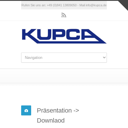
Rufen Sie uns an: +49 (0)841 13809050 - Mail
info@kupca.de
Präsentation ->
Downlaod