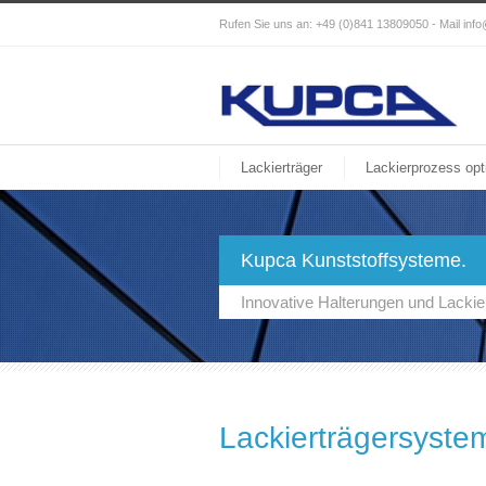
Rufen Sie uns an: +49 (0)841 13809050 - Mail
inf
Lackierträger
Lackierprozess opt
Kupca Kunststoffsysteme.
Innovative Halterungen und Lackie
Lackierträgersystem