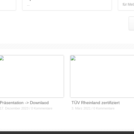
...
für Me
Präsentation -> Downlaod
TÜV Rheinland zertifiziert
17. Dezember 2023 / 0 Kommentare
3. März 2021 / 0 Kommentare