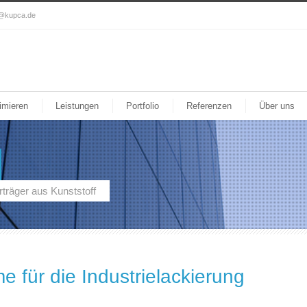
o@kupca.de
imieren
Leistungen
Portfolio
Referenzen
Über uns
rträger aus Kunststoff
e für die Industrielackierung