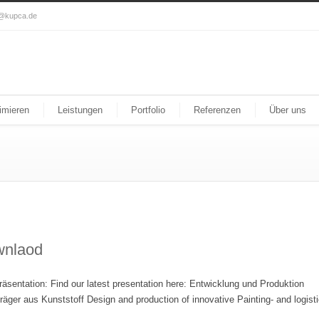
o@kupca.de
imieren
Leistungen
Portfolio
Referenzen
Über uns
wnlaod
räsentation: Find our latest presentation here: Entwicklung und Produktion
träger aus Kunststoff Design and production of innovative Painting- and logist