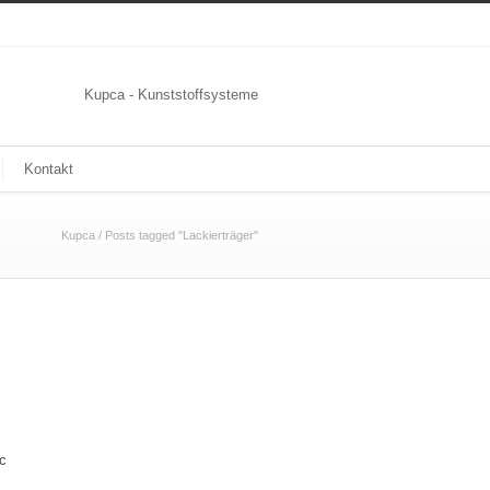
Kupca - Kunststoffsysteme
Kontakt
Kupca
/
Posts tagged "Lackierträger"
ic